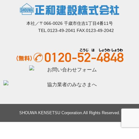
本社／〒066-0026 千歳市住吉1丁目4番11号
TEL.0123-49-2041 FAX.0123-49-2042
SHOUWA KENSETSU Corporation.All Rights Reserved.