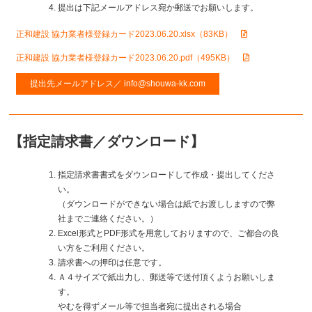
提出は下記メールアドレス宛か郵送でお願いします。
正和建設 協力業者様登録カード2023.06.20.xlsx（83KB）
正和建設 協力業者様登録カード2023.06.20.pdf（495KB）
提出先メールアドレス／ info@shouwa-kk.com
【指定請求書／ダウンロード】
指定請求書書式をダウンロードして作成・提出してくださ
い。
（ダウンロードができない場合は紙でお渡ししますので弊
社までご連絡ください。）
Excel形式とPDF形式を用意しておりますので、ご都合の良
い方をご利用ください。
請求書への押印は任意です。
Ａ４サイズで紙出力し、郵送等で送付頂くようお願いしま
す。
やむを得ずメール等で担当者宛に提出される場合