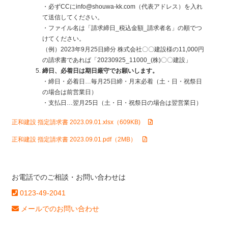
・必ずCCにinfo@shouwa-kk.com（代表アドレス）を入れ
て送信してください。
・ファイル名は「請求締日_税込金額_請求者名」の順でつ
けてください。
（例）2023年9月25日締分 株式会社〇〇建設様の11,000円
の請求書であれば「20230925_11000_(株)〇〇建設」
締日、必着日は期日厳守でお願いします。
・締日・必着日…毎月25日締・月末必着（土・日・祝祭日
の場合は前営業日）
・支払日…翌月25日（土・日・祝祭日の場合は翌営業日）
正和建設 指定請求書 2023.09.01.xlsx（609KB)
正和建設 指定請求書 2023.09.01.pdf（2MB）
お電話でのご相談・お問い合わせは
0123-49-2041
メールでのお問い合わせ